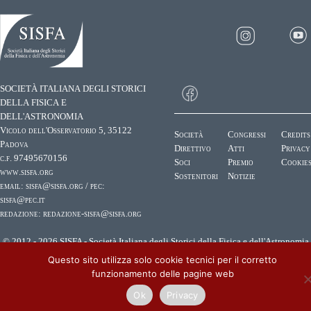
SOCIETÀ ITALIANA DEGLI STORICI
DELLA FISICA E
DELL'ASTRONOMIA
Vicolo dell'Osservatorio 5, 35122
Società
Congressi
Credits
Padova
Direttivo
Atti
Privacy
c.f. 97495670156
Soci
Premio
Cookie
www.sisfa.org
Sostenitori
Notizie
email:
sisfa@sisfa.org
/ pec:
sisfa@pec.it
redazione:
redazione-sisfa@sisfa.org
© 2012 - 2026 SISFA - Società Italiana degli Storici della Fisica e dell'Astronomia
Questo sito utilizza solo cookie tecnici per il corretto
funzionamento delle pagine web
Ok
Privacy