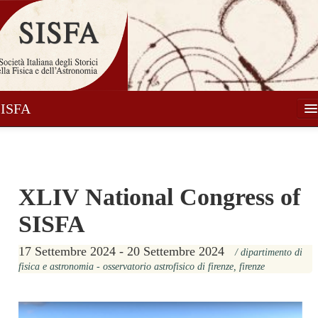
SISFA
Società
Soci
XLIV National Congress of
Attività
SISFA
Pubblicazioni
Notizie
17 Settembre 2024 - 20 Settembre 2024
/ dipartimento di
fisica e astronomia - osservatorio astrofisico di firenze, firenze
Media
Contatti