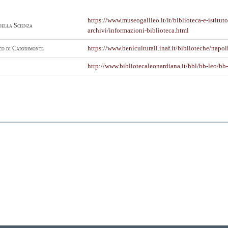
https://www.museogalileo.it/it/biblioteca-e-istituto
della Scienza
archivi/informazioni-biblioteca.html
co di Capodimonte
https://www.beniculturali.inaf.it/biblioteche/napo
http://www.bibliotecaleonardiana.it/bbl/bb-leo/bb