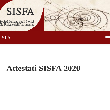
SISFA
Società
Soci
Attestati SISFA 2020
Attività
Pubblicazioni
Notizie
Media
Contatti