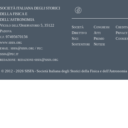
SOCIETÀ ITALIANA DEGLI STORICI
DELLA FISICA E
DELL'ASTRONOMIA
Vicolo dell'Osservatorio 5, 35122
Società
Congressi
Credits
Padova
Direttivo
Atti
Privacy
c.f. 97495670156
Soci
Premio
Cookie
www.sisfa.org
Sostenitori
Notizie
email:
sisfa@sisfa.org
/ pec:
sisfa@pec.it
redazione:
redazione-sisfa@sisfa.org
© 2012 - 2026 SISFA - Società Italiana degli Storici della Fisica e dell'Astronomia