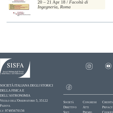
20 – 21 Apr 18 /
Facoltà di
Ingegneria, Roma
SOCIETÀ ITALIANA DEGLI STORICI
DELLA FISICA E
DELL'ASTRONOMIA
Vicolo dell'Osservatorio 5, 35122
Società
Congressi
Credits
Padova
Direttivo
Atti
Privacy
c.f. 97495670156
Soci
Premio
Cookie