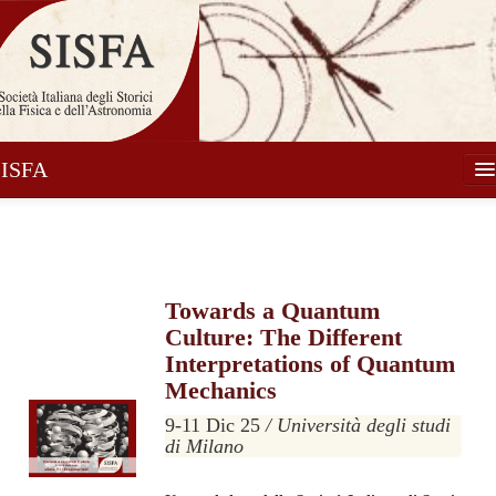
SISFA
Società
Soci
Attività
Towards a Quantum
Culture: The Different
Pubblicazioni
Interpretations of Quantum
Mechanics
Notizie
9-11 Dic 25
/ Università degli studi
Media
di Milano
Contatti