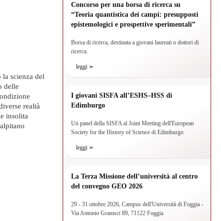
Concorso per una borsa di ricerca su
“Teoria quantistica dei campi: presupposti
epistemologici e prospettive sperimentali”
Borsa di ricerca, destinata a giovani laureati o dottori di
ricerca.
leggi ➢
o la scienza del
o delle
I giovani SISFA all’ESHS–HSS di
condizione
Edimburgo
diverse realtà
e insolita
Un panel della SISFA al Joint Meeting dell'European
palpitano
Society for the History of Science di Edimburgo
leggi ➢
La Terza Missione dell’università al centro
del convegno GEO 2026
29 - 31 ottobre 2026, Campus dell'Università di Foggia -
Via Antonio Gramsci 89, 71122 Foggia