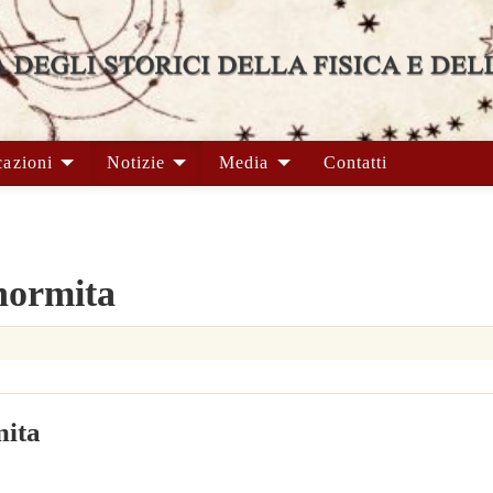
cazioni
Notizie
Media
Contatti
normita
ita