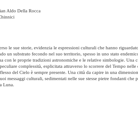
ian Aldo Della Rocca
Chinnici
verso le sue storie, evidenzia le espressioni culturali che hanno riguardat
ndo un substrato fecondo nel suo territorio, spesso in uno stato endemic
una con le proprie tradizioni astronomiche e le relative simbologie. Una 
peculiare complessità, esplicitata attraverso lo scorrere del Tempo nelle 
 riflesso del Cielo è sempre presente. Una città da capire in una dimension
uoi messaggi culturali, sedimentati nelle sue stesse pietre fondanti che 
la Luna.