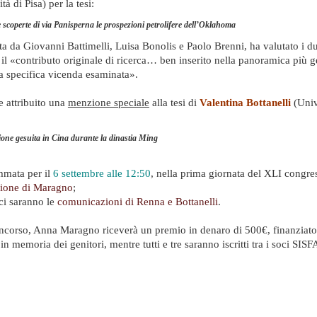
à di Pisa) per la tesi:
scoperte di via Panisperna le prospezioni petrolifere dell’Oklahoma
da Giovanni Battimelli, Luisa Bonolis e Paolo Brenni, ha valutato i due
 il «contributo originale di ricerca… ben inserito nella panoramica più g
la specifica vicenda esaminata».
 attribuito una
menzione speciale
alla tesi di
Valentina Bottanelli
(Univ
ione gesuita in Cina durante la dinastia Ming
mmata per il
6 settembre alle 12:50
, nella prima giornata del XLI congres
ione di Maragno
;
ci saranno le
comunicazioni di Renna e Bottanelli
.
oncorso, Anna Maragno riceverà un premio in denaro di 500€, finanziato
n memoria dei genitori, mentre tutti e tre saranno iscritti tra i soci SISF