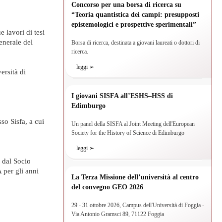
Concorso per una borsa di ricerca su
“Teoria quantistica dei campi: presupposti
epistemologici e prospettive sperimentali”
 lavori di tesi
enerale del
Borsa di ricerca, destinata a giovani laureati o dottori di
ricerca.
leggi ➢
ersità di
I giovani SISFA all’ESHS–HSS di
Edimburgo
so Sisfa, a cui
Un panel della SISFA al Joint Meeting dell'European
Society for the History of Science di Edimburgo
leggi ➢
 dal Socio
A per gli anni
La Terza Missione dell’università al centro
del convegno GEO 2026
29 - 31 ottobre 2026, Campus dell'Università di Foggia -
Via Antonio Gramsci 89, 71122 Foggia