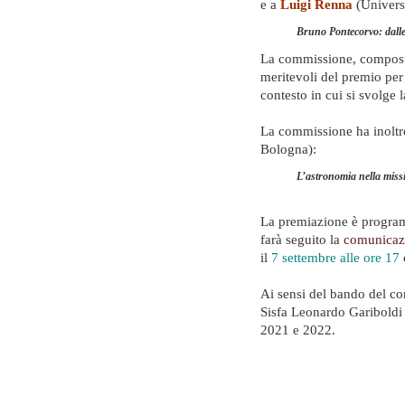
e a
Luigi Renna
(Universit
Bruno Pontecorvo: dalle 
La commissione, composta 
meritevoli del premio per
contesto in cui si svolge 
La commissione ha inoltre
Bologna):
L’astronomia nella miss
La premiazione è progra
farà seguito la
comunicaz
il
7 settembre alle ore 17
Ai sensi del bando del c
Sisfa Leonardo Gariboldi i
2021 e 2022.