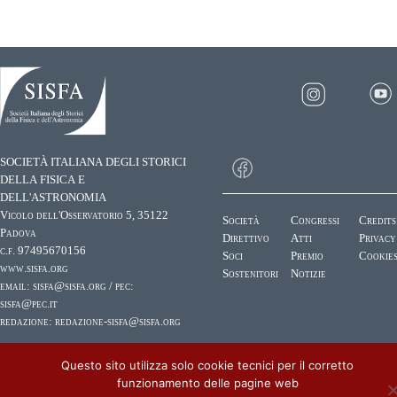
SOCIETÀ ITALIANA DEGLI STORICI
DELLA FISICA E
DELL'ASTRONOMIA
Vicolo dell'Osservatorio 5, 35122
Società
Congressi
Credits
Padova
Direttivo
Atti
Privacy
c.f. 97495670156
Soci
Premio
Cookie
www.sisfa.org
Sostenitori
Notizie
email:
sisfa@sisfa.org
/ pec:
sisfa@pec.it
redazione:
redazione-sisfa@sisfa.org
© 2012 - 2026 SISFA - Società Italiana degli Storici della Fisica e dell'Astronomia
Questo sito utilizza solo cookie tecnici per il corretto
funzionamento delle pagine web