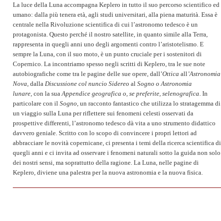
La luce della Luna accompagna Keplero in tutto il suo percorso scientifico ed
umano: dalla più tenera età, agli studi universitari, alla piena maturità. Essa è
centrale nella Rivoluzione scientifica di cui l’astronomo tedesco è un
protagonista. Questo perché il nostro satellite, in quanto simile alla Terra,
rappresenta in quegli anni uno degli argomenti contro l’aristotelismo. E
sempre la Luna, con il suo moto, è un punto cruciale per i sostenitori di
Copernico. La incontriamo spesso negli scritti di Keplero, tra le sue note
autobiografiche come tra le pagine delle sue opere, dall’
Ottica
all
’Astronomia
Nova
, dalla
Discussione col nuncio Sidereo
al
Sogno o Astronomia
lunare,
con la sua
Appendice geografica o, se preferite, selenografica
. In
particolare con il
Sogno
, un racconto fantastico che utilizza lo stratagemma di
un viaggio sulla Luna per riflettere sui fenomeni celesti osservati da
prospettive differenti, l’astronomo tedesco dà vita a uno strumento didattico
davvero geniale. Scritto con lo scopo di convincere i propri lettori ad
abbracciare le novità copernicane, ci presenta i temi della ricerca scientifica di
quegli anni e ci invita ad osservare i fenomeni naturali sotto la guida non solo
dei nostri sensi, ma soprattutto della ragione. La Luna, nelle pagine di
Keplero, diviene una palestra per la nuova astronomia e la nuova fisica.