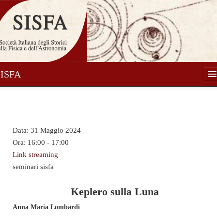
SISFA
Società
Soci
Data:
31 Maggio 2024
Attività
Ora:
16:00 - 17:00
Pubblicazioni
Link streaming
seminari sisfa
Notizie
Media
Keplero sulla Luna
Anna Maria Lombardi
Contatti