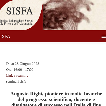
SISFA
Società
Soci
Data:
28 Giugno 2023
Attività
Ora:
16:00 - 17:00
Pubblicazioni
Link streaming
seminari sisfa
Notizie
Media
Augusto Righi, pioniere in molte branche
del progresso scientifico, docente e
Contatti
divulgatore di successo nell’Italia di fine