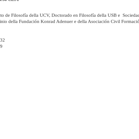
tuto de Filosofía della UCV, Doctorado en Filosofía della USB e Socied
ocinio della Fundación Konrad Adenuer e della Asociación Civil Formaci
932
29