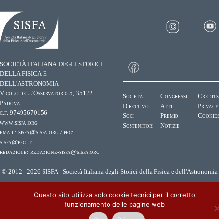
SOCIETÀ ITALIANA DEGLI STORICI
DELLA FISICA E
DELL'ASTRONOMIA
Vicolo dell'Osservatorio 5, 35122
Società
Congressi
Credits
Padova
Direttivo
Atti
Privacy
c.f. 97495670156
Soci
Premio
Cookie
www.sisfa.org
Sostenitori
Notizie
email:
sisfa@sisfa.org
/ pec:
sisfa@pec.it
redazione:
redazione-sisfa@sisfa.org
© 2012 - 2026 SISFA - Società Italiana degli Storici della Fisica e dell'Astronomia
Questo sito utilizza solo cookie tecnici per il corretto
funzionamento delle pagine web