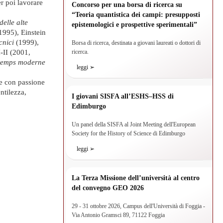
er poi lavorare
Concorso per una borsa di ricerca su
“Teoria quantistica dei campi: presupposti
delle alte
epistemologici e prospettive sperimentali”
1995), Einstein
cnici
(1999),
Borsa di ricerca, destinata a giovani laureati o dottori di
-II (2001,
ricerca.
u temps moderne
leggi ➢
re con passione
ntilezza,
I giovani SISFA all’ESHS–HSS di
Edimburgo
Un panel della SISFA al Joint Meeting dell'European
Society for the History of Science di Edimburgo
leggi ➢
La Terza Missione dell’università al centro
del convegno GEO 2026
29 - 31 ottobre 2026, Campus dell'Università di Foggia -
Via Antonio Gramsci 89, 71122 Foggia