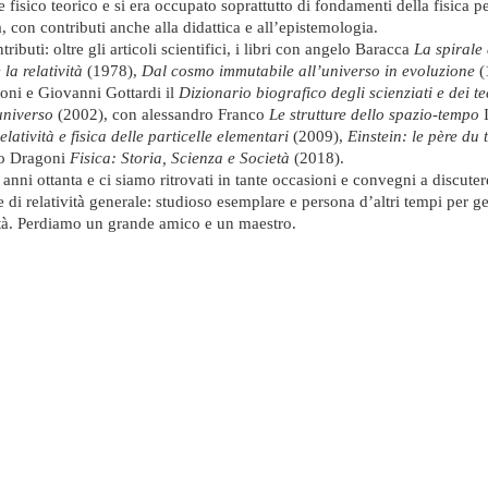
 fisico teorico e si era occupato soprattutto di fondamenti della fisica p
a, con contributi anche alla didattica e all’epistemologia.
ributi: oltre gli articoli scientifici, i libri con angelo Baracca
La spirale 
 la relatività
(1978),
Dal cosmo immutabile all’universo in evoluzione
(
oni e Giovanni Gottardi il
Dizionario biografico degli scienziati e dei te
universo
(2002), con alessandro Franco
Le strutture dello spazio-tempo
I
atività e fisica delle particelle elementari
(2009),
Einstein: le père d
io Dragoni
Fisica: Storia, Scienza e Società
(2018).
anni ottanta e ci siamo ritrovati in tante occasioni e convegni a discute
 di relatività generale: studioso esemplare e persona d’altri tempi per ge
à. Perdiamo un grande amico e un maestro.