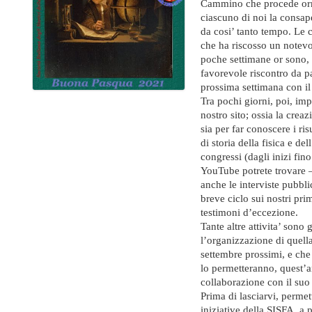
Cammino che procede orma
ciascuno di noi la consap
da cosi’ tanto tempo. Le 
che ha riscosso un notevo
poche settimane or sono, d
favorevole riscontro da pa
prossima settimana con il
Tra pochi giorni, poi, im
nostro sito; ossia la creaz
sia per far conoscere i ris
di storia della fisica e del
congressi (dagli inizi fin
YouTube potrete trovare – 
anche le interviste pubbl
breve ciclo sui nostri pri
testimoni d’eccezione.
Tante altre attivita’ sono
l’organizzazione di quella
settembre prossimi, e che 
lo permetteranno, quest’
collaborazione con il suo 
Prima di lasciarvi, permet
iniziative della SISFA, a 