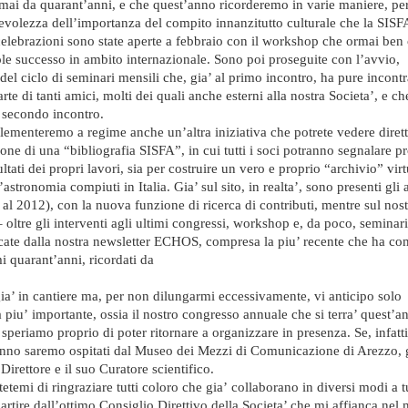
i da quarant’anni, e che quest’anno ricorderemo in varie maniere, per
evolezza dell’importanza del compito innanzitutto culturale che la SISF
celebrazioni sono state aperte a febbraio con il workshop che ormai ben
le successo in ambito internazionale. Sono poi proseguite con l’avvio,
el ciclo di seminari mensili che, gia’ al primo incontro, ha pure incontra
rte di tanti amici, molti dei quali anche esterni alla nostra Societa’, e ch
 secondo incontro.
plementeremo a regime anche un’altra iniziativa che potrete vedere diret
ione di una “bibliografia SISFA”, in cui tutti i soci potranno segnalare pro
ultati dei propri lavori, sia per costruire un vero e proprio “archivio” virt
l’astronomia compiuti in Italia. Gia’ sul sito, in realta’, sono presenti gli a
o al 2012), con la nuova funzione di ricerca di contributi, mentre sul nos
oltre gli interventi agli ultimi congressi, workshop e, da poco, seminari
icate dalla nostra newsletter ECHOS, compresa la piu’ recente che ha co
mi quarant’anni, ricordati da
 gia’ in cantiere ma, per non dilungarmi eccessivamente, vi anticipo solo
 piu’ importante, ossia il nostro congresso annuale che si terra’ quest’an
speriamo proprio di poter ritornare a organizzare in presenza. Se, infatti
anno saremo ospitati dal Museo dei Mezzi di Comunicazione di Arezzo, g
Direttore e il suo Curatore scientifico.
tetemi di ringraziare tutti coloro che gia’ collaborano in diversi modi a tu
partire dall’ottimo Consiglio Direttivo della Societa’ che mi affianca nel