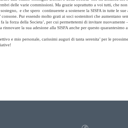
 membri delle varie commissioni. Ma grazie soprattutto a voi tutti, che no
 sostegno, e che spero continuerete a sostenere la SISFA in tutte le sue a
’ consone. Pur essendo molto grati ai soci sostenitori che aumentano se
o fa la forza della Societa’, per cui permettetemi di invitare nuovamente 
a rinnovare la sua adesione alla SISFA anche per questo quarantesimo a
tivo e mio personale, carissimi auguri di tanta serenita’ per le prossime
iative!