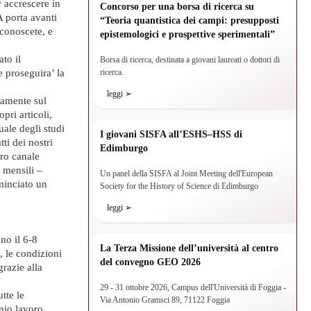
 accrescere in
Concorso per una borsa di ricerca su
A porta avanti
“Teoria quantistica dei campi: presupposti
 conoscete, e
epistemologici e prospettive sperimentali”
to il
Borsa di ricerca, destinata a giovani laureati o dottori di
e proseguira’ la
ricerca.
leggi ➢
tamente sul
pri articoli,
uale degli studi
I giovani SISFA all’ESHS–HSS di
tti dei nostri
Edimburgo
tro canale
 mensili –
Un panel della SISFA al Joint Meeting dell'European
minciato un
Society for the History of Science di Edimburgo
leggi ➢
no il 6-8
La Terza Missione dell’università al centro
, le condizioni
del convegno GEO 2026
razie alla
29 - 31 ottobre 2026, Campus dell'Università di Foggia -
tte le
Via Antonio Gramsci 89, 71122 Foggia
 mio lavoro