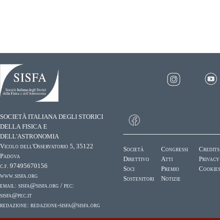
SOCIETÀ ITALIANA DEGLI STORICI
DELLA FISICA E
DELL'ASTRONOMIA
Vicolo dell'Osservatorio 5, 35122
Società
Congressi
Credits
Padova
Direttivo
Atti
Privacy
c.f. 97495670156
Soci
Premio
Cookie
www.sisfa.org
Sostenitori
Notizie
email:
sisfa@sisfa.org
/ pec:
sisfa@pec.it
redazione:
redazione-sisfa@sisfa.org