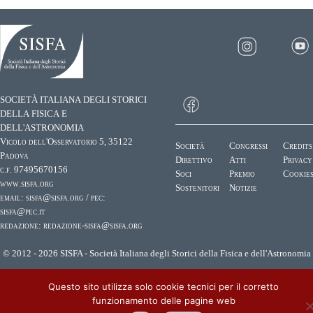
SOCIETÀ ITALIANA DEGLI STORICI
DELLA FISICA E
DELL'ASTRONOMIA
Vicolo dell'Osservatorio 5, 35122
Società
Congressi
Credits
Padova
Direttivo
Atti
Privacy
c.f. 97495670156
Soci
Premio
Cookie
www.sisfa.org
Sostenitori
Notizie
email:
sisfa@sisfa.org
/ pec:
sisfa@pec.it
redazione:
redazione-sisfa@sisfa.org
© 2012 - 2026 SISFA - Società Italiana degli Storici della Fisica e dell'Astronomia
Questo sito utilizza solo cookie tecnici per il corretto
funzionamento delle pagine web