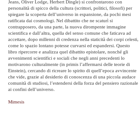
Jeans, Oliver Lodge, Herbert Dingle) si confrontarono con
personalità di spicco della cultura (scrittori, politici, filosofi) per
spiegare la scoperta dell’universo in espansione, da pochi mesi
ratificata dai cosmologi. Nel dibattito che ne scaturì si
contrapposero, da una parte, la nuova dirompente immagine
scientifica e dall’altra, quella del senso comune che faticava ad
accettare, dopo millenni di credenza nella staticità dei corpi celesti,
come lo spazio lontano potesse curvarsi ed espandersi. Questo
libro ripercorre e analizza quel dibattito epistolare, nonché gli
avvenimenti scientifici e sociali che negli anni precedenti lo
motivarono culturalmente (in primis l’affermarsi delle teorie di
Einstein), cercando di ricreare lo spirito di quell’epoca avvincente
che vide, grazie al desiderio di conoscenza di una piccola audace
comunità di studiosi, l’estendersi della forza del pensiero razionale
ai confini dell’universo.
Mimesis