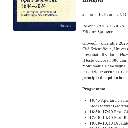
a cura di R. Pisano , J. D
ISBN: 9783031069628
Editore: Springer
Giovedì 4 dicembre 2025
Cité Scientifique, Univers
presentato il volume
Homa
Il testo celebra i 380 ann
monumentale che segna un
trascrizione accurata, not
principio di equilibrio
e l
Programma
16:45
Apertura e salut
Moderatore:
Geoffrey
16:50–17:00
Prof. Gi
17:00–18:00
Prof. Ra
18:00–18:30
Dibattit