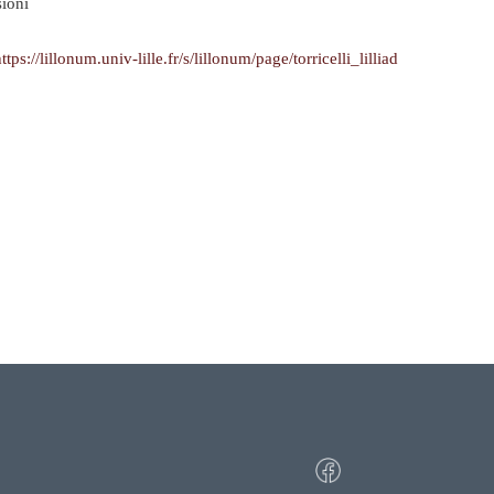
ioni
ttps://lillonum.univ-lille.fr/s/lillonum/page/torricelli_lilliad