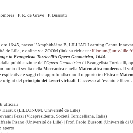
hombres , P. R. de Grave , P. Bussotti
 ore 16:45, presso l’Amphithéâtre B, LILLIAD Learning Centre Innova
ité de Lille, e online via ZOOM (link su richiesta:
lillonum@univ-lille.fr
ge to Evangelista Torricelli’s Opera Geometrica, 1644
.
i dalla pubblicazione dell’
Opera Geometrica
di Evangelista Torricelli, o
 punto di svolta nella
Meccanica
e nella
Matematica moderna
. Il v
e esplicative e saggi che approfondiscono il rapporto tra
Fisica e Matem
e origini del
principio dei lavori virtuali
. L’accesso all’evento è libero.
i ufficiali
 Haraux (LILLONUM, Université de Lille)
ovanni Pezzi (Vicepresidente, Società Torricelliana, Italia)
ffaele Pisano (Université de Lille) | Prof. Paolo Bussotti (Università di 
o aperto