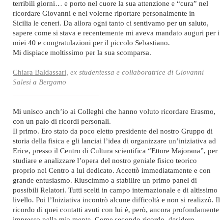
terribili giorni… e porto nel cuore la sua attenzione e “cura” nel
ricordare Giovanni e nel volerne riportare personalmente in
Sicilia le ceneri. Da allora ogni tanto ci sentivamo per un saluto,
sapere come si stava e recentemente mi aveva mandato auguri per i
miei 40 e congratulazioni per il piccolo Sebastiano.
Mi dispiace moltissimo per la sua scomparsa.
Chiara Baldassari
, ex studentessa e collaboratrice di Giovanni
Salesi a Bergamo
______________________
Mi unisco anch’io ai Colleghi che hanno voluto ricordare Erasmo,
con un paio di ricordi personali.
Il primo. Ero stato da poco eletto presidente del nostro Gruppo di
storia della fisica e gli lanciai l’idea di organizzare un’iniziativa ad
Erice, presso il Centro di Cultura scientifica “Ettore Majorana”, per
studiare e analizzare l’opera del nostro geniale fisico teorico
proprio nel Centro a lui dedicato. Accettò immediatamente e con
grande entusiasmo. Riuscimmo a stabilire un primo panel di
possibili Relatori. Tutti scelti in campo internazionale e di altissimo
livello. Poi l’Iniziativa incontrò alcune difficoltà e non si realizzò. Il
ricordo di quei contatti avuti con lui è, però, ancora profondamente
impresso nella mia mente. Come secondo ricordo, desidero