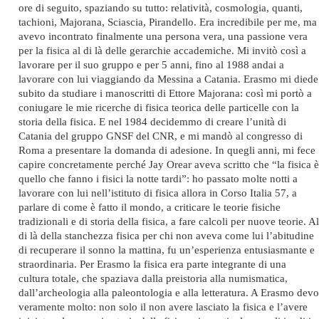
ore di seguito, spaziando su tutto: relatività, cosmologia, quanti,
tachioni, Majorana, Sciascia, Pirandello. Era incredibile per me, ma
avevo incontrato finalmente una persona vera, una passione vera
per la fisica al di là delle gerarchie accademiche. Mi invitò così a
lavorare per il suo gruppo e per 5 anni, fino al 1988 andai a
lavorare con lui viaggiando da Messina a Catania. Erasmo mi diede
subito da studiare i manoscritti di Ettore Majorana: così mi portò a
coniugare le mie ricerche di fisica teorica delle particelle con la
storia della fisica. E nel 1984 decidemmo di creare l’unità di
Catania del gruppo GNSF del CNR, e mi mandò al congresso di
Roma a presentare la domanda di adesione. In quegli anni, mi fece
capire concretamente perché Jay Orear aveva scritto che “la fisica è
quello che fanno i fisici la notte tardi”: ho passato molte notti a
lavorare con lui nell’istituto di fisica allora in Corso Italia 57, a
parlare di come è fatto il mondo, a criticare le teorie fisiche
tradizionali e di storia della fisica, a fare calcoli per nuove teorie. Al
di là della stanchezza fisica per chi non aveva come lui l’abitudine
di recuperare il sonno la mattina, fu un’esperienza entusiasmante e
straordinaria. Per Erasmo la fisica era parte integrante di una
cultura totale, che spaziava dalla preistoria alla numismatica,
dall’archeologia alla paleontologia e alla letteratura. A Erasmo devo
veramente molto: non solo il non avere lasciato la fisica e l’avere