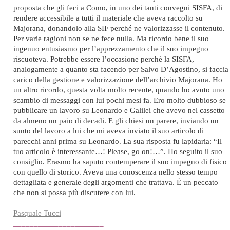
proposta che gli feci a Como, in uno dei tanti convegni SISFA, di
rendere accessibile a tutti il materiale che aveva raccolto su
Majorana, donandolo alla SIF perché ne valorizzasse il contenuto.
Per varie ragioni non se ne fece nulla. Ma ricordo bene il suo
ingenuo entusiasmo per l’apprezzamento che il suo impegno
riscuoteva. Potrebbe essere l’occasione perché la SISFA,
analogamente a quanto sta facendo per Salvo D’Agostino, si faccia
carico della gestione e valorizzazione dell’archivio Majorana. Ho
un altro ricordo, questa volta molto recente, quando ho avuto uno
scambio di messaggi con lui pochi mesi fa. Ero molto dubbioso se
pubblicare un lavoro su Leonardo e Galilei che avevo nel cassetto
da almeno un paio di decadi. E gli chiesi un parere, inviando un
sunto del lavoro a lui che mi aveva inviato il suo articolo di
parecchi anni prima su Leonardo. La sua risposta fu lapidaria: “Il
tuo articolo è interessante…! Please, go on!…”. Ho seguito il suo
consiglio. Erasmo ha saputo contemperare il suo impegno di fisico
con quello di storico. Aveva una conoscenza nello stesso tempo
dettagliata e generale degli argomenti che trattava. É un peccato
che non si possa più discutere con lui.
Pasquale Tucci
______________________