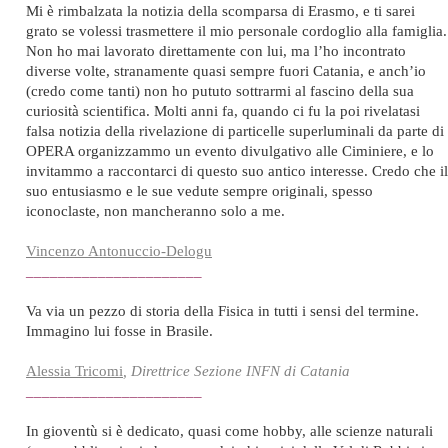
Mi è rimbalzata la notizia della scomparsa di Erasmo, e ti sarei
grato se volessi trasmettere il mio personale cordoglio alla famiglia.
Non ho mai lavorato direttamente con lui, ma l’ho incontrato
diverse volte, stranamente quasi sempre fuori Catania, e anch’io
(credo come tanti) non ho pututo sottrarmi al fascino della sua
curiosità scientifica. Molti anni fa, quando ci fu la poi rivelatasi
falsa notizia della rivelazione di particelle superluminali da parte di
OPERA organizzammo un evento divulgativo alle Ciminiere, e lo
invitammo a raccontarci di questo suo antico interesse. Credo che il
suo entusiasmo e le sue vedute sempre originali, spesso
iconoclaste, non mancheranno solo a me.
Vincenzo Antonuccio-Delogu
______________________
Va via un pezzo di storia della Fisica in tutti i sensi del termine.
Immagino lui fosse in Brasile.
Alessia Tricomi
, Direttrice Sezione INFN di Catania
______________________
In gioventù si è dedicato, quasi come hobby, alle scienze naturali