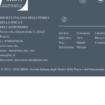
SOCIETÀ ITALIANA DEGLI STORICI
DELLA FISICA E
DELL'ASTRONOMIA
Vicolo dell'Osservatorio 5, 35122
Società
Congressi
Credits
Padova
Direttivo
Atti
Privacy
c.f. 97495670156
Soci
Premio
Cookie
www.sisfa.org
Sostenitori
Notizie
email:
sisfa@sisfa.org
/ pec:
sisfa@pec.it
redazione:
redazione-sisfa@sisfa.org
© 2012 - 2026 SISFA - Società Italiana degli Storici della Fisica e dell'Astronomia