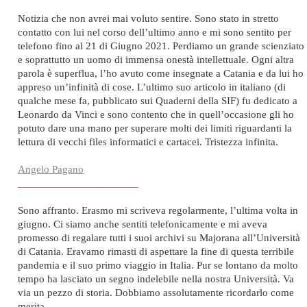
Notizia che non avrei mai voluto sentire. Sono stato in stretto
contatto con lui nel corso dell’ultimo anno e mi sono sentito per
telefono fino al 21 di Giugno 2021. Perdiamo un grande scienziato
e soprattutto un uomo di immensa onestà intellettuale. Ogni altra
parola è superflua, l’ho avuto come insegnate a Catania e da lui ho
appreso un’infinità di cose. L’ultimo suo articolo in italiano (di
qualche mese fa, pubblicato sui Quaderni della SIF) fu dedicato a
Leonardo da Vinci e sono contento che in quell’occasione gli ho
potuto dare una mano per superare molti dei limiti riguardanti la
lettura di vecchi files informatici e cartacei. Tristezza infinita.
Angelo Pagano
______________________
Sono affranto. Erasmo mi scriveva regolarmente, l’ultima volta in
giugno. Ci siamo anche sentiti telefonicamente e mi aveva
promesso di regalare tutti i suoi archivi su Majorana all’Università
di Catania. Eravamo rimasti di aspettare la fine di questa terribile
pandemia e il suo primo viaggio in Italia. Pur se lontano da molto
tempo ha lasciato un segno indelebile nella nostra Università. Va
via un pezzo di storia. Dobbiamo assolutamente ricordarlo come
merita.