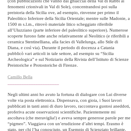
(con pubblicazioni che vanno dai ghiacciai della Val di Rabbi ai
fenomeni crionivali in Val di Sole), concentrandosi poi sulla
preistoria della Sicilia ove, ad esempio, rinvenne per primo il
Paleolitico Inferiore della Sicilia Orientale; mentre sulle Madonie, a
1500 m s.l.m., ritrovò materiale litico scheggiato riferibile
all’Uluzziano (parte inferiore del paleolitico superiore). Numerose
scoperte furono fatte anche relativamente al Neolitico (e riferibili a
ceramica Stentinelliana, alla facies di Vallelunga, allo Stile di
Diana, e così via). Durante il periodo di docenza a Catania
pubblicò vari articoli in tale settore, ad esempio su “Sicilia
Archeologica” e sul Notiziario della Rivista dell’Istituto di Scienze
Preistoriche e Protostoriche di Firenze.
Camillo Bella
______________________
Negli ultimi anni ho avuto la fortuna di dialogare con Lui diverse
volte via posta elettronica. Dispensava, con gioia, i Suoi lavori
pubblicati in tanti anni di duro lavoro, raccontava gustosi aneddoti,
proferiva acute osservazioni scientifiche. Pazientemente mi
ascoltava (che meraviglia!) e aveva sempre generose parole per me
“pigmeo”. Viaggiava con un’erudizione d’altri tempi. Erasmo è
stato, per chi l’ha conosciuto, un Esempio di Scienziato brillante,