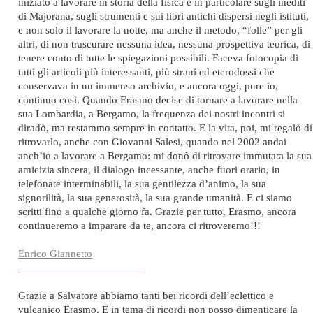
iniziato a lavorare in storia della fisica e in particolare sugli inediti
di Majorana, sugli strumenti e sui libri antichi dispersi negli istituti,
e non solo il lavorare la notte, ma anche il metodo, “folle” per gli
altri, di non trascurare nessuna idea, nessuna prospettiva teorica, di
tenere conto di tutte le spiegazioni possibili. Faceva fotocopia di
tutti gli articoli più interessanti, più strani ed eterodossi che
conservava in un immenso archivio, e ancora oggi, pure io,
continuo così. Quando Erasmo decise di tornare a lavorare nella
sua Lombardia, a Bergamo, la frequenza dei nostri incontri si
diradò, ma restammo sempre in contatto. E la vita, poi, mi regalò di
ritrovarlo, anche con Giovanni Salesi, quando nel 2002 andai
anch’io a lavorare a Bergamo: mi donò di ritrovare immutata la sua
amicizia sincera, il dialogo incessante, anche fuori orario, in
telefonate interminabili, la sua gentilezza d’animo, la sua
signorilità, la sua generosità, la sua grande umanità. E ci siamo
scritti fino a qualche giorno fa. Grazie per tutto, Erasmo, ancora
continueremo a imparare da te, ancora ci ritroveremo!!!
Enrico Giannetto
______________________
Grazie a Salvatore abbiamo tanti bei ricordi dell’eclettico e
vulcanico Erasmo. E in tema di ricordi non posso dimenticare la