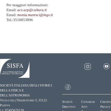
Per maggiori informazioni:
Email:
acs.urp@cultura.it
Email:
monia.maresci@ingv.it
Tel.:3518853896
SOCIETÀ ITALIANA DEGLI STORICI
DELLA FISICA E
DELL'ASTRONOMIA
Vicolo dell'Osservatorio 5, 35122
Società
Congressi
Credits
Padova
Direttivo
Atti
Privacy
c.f. 97495670156