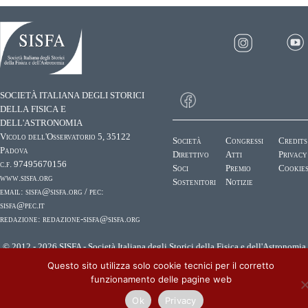
SOCIETÀ ITALIANA DEGLI STORICI
DELLA FISICA E
DELL'ASTRONOMIA
Vicolo dell'Osservatorio 5, 35122
Società
Congressi
Credits
Padova
Direttivo
Atti
Privacy
c.f. 97495670156
Soci
Premio
Cookie
www.sisfa.org
Sostenitori
Notizie
email:
sisfa@sisfa.org
/ pec:
sisfa@pec.it
redazione:
redazione-sisfa@sisfa.org
© 2012 - 2026 SISFA - Società Italiana degli Storici della Fisica e dell'Astronomia
Questo sito utilizza solo cookie tecnici per il corretto
funzionamento delle pagine web
Ok
Privacy