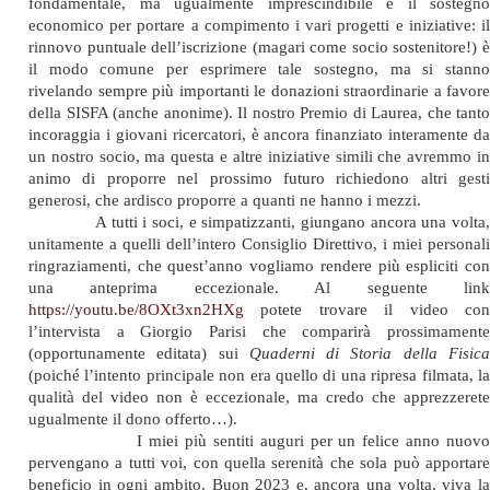
fondamentale, ma ugualmente imprescindibile è il sostegno
economico per portare a compimento i vari progetti e iniziative: il
rinnovo puntuale dell’iscrizione (magari come socio sostenitore!) è
il modo comune per esprimere tale sostegno, ma si stanno
rivelando sempre più importanti le donazioni straordinarie a favore
della SISFA (anche anonime). Il nostro Premio di Laurea, che tanto
incoraggia i giovani ricercatori, è ancora finanziato interamente da
un nostro socio, ma questa e altre iniziative simili che avremmo in
animo di proporre nel prossimo futuro richiedono altri gesti
generosi, che ardisco proporre a quanti ne hanno i mezzi.
A tutti i soci, e simpatizzanti, giungano ancora una volta,
unitamente a quelli dell’intero Consiglio Direttivo, i miei personali
ringraziamenti, che quest’anno vogliamo rendere più espliciti con
una anteprima eccezionale. Al seguente link
https://youtu.be/8OXt3xn2HXg
potete trovare il video con
l’intervista a Giorgio Parisi che comparirà prossimamente
(opportunamente editata) sui
Quaderni di Storia della Fisic
(poiché l’intento principale non era quello di una ripresa filmata, la
qualità del video non è eccezionale, ma credo che apprezzerete
ugualmente il dono offerto…).
I miei più sentiti auguri per un felice anno nuovo
pervengano a tutti voi, con quella serenità che sola può apportare
beneficio in ogni ambito. Buon 2023 e, ancora una volta, viva la