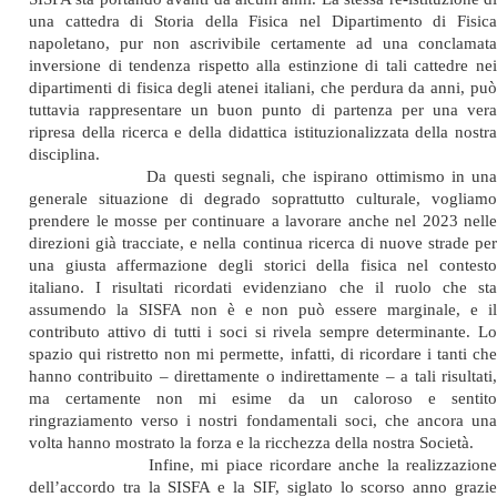
una cattedra di Storia della Fisica nel Dipartimento di Fisica
napoletano, pur non ascrivibile certamente ad una conclamata
inversione di tendenza rispetto alla estinzione di tali cattedre nei
dipartimenti di fisica degli atenei italiani, che perdura da anni, può
tuttavia rappresentare un buon punto di partenza per una vera
ripresa della ricerca e della didattica istituzionalizzata della nostra
disciplina.
Da questi segnali, che ispirano ottimismo in una
generale situazione di degrado soprattutto culturale, vogliamo
prendere le mosse per continuare a lavorare anche nel 2023 nelle
direzioni già tracciate, e nella continua ricerca di nuove strade per
una giusta affermazione degli storici della fisica nel contesto
italiano. I risultati ricordati evidenziano che il ruolo che sta
assumendo la SISFA non è e non può essere marginale, e il
contributo attivo di tutti i soci si rivela sempre determinante. Lo
spazio qui ristretto non mi permette, infatti, di ricordare i tanti che
hanno contribuito – direttamente o indirettamente – a tali risultati,
ma certamente non mi esime da un caloroso e sentito
ringraziamento verso i nostri fondamentali soci, che ancora una
volta hanno mostrato la forza e la ricchezza della nostra Società.
Infine, mi piace ricordare anche la realizzazione
dell’accordo tra la SISFA e la SIF, siglato lo scorso anno grazie