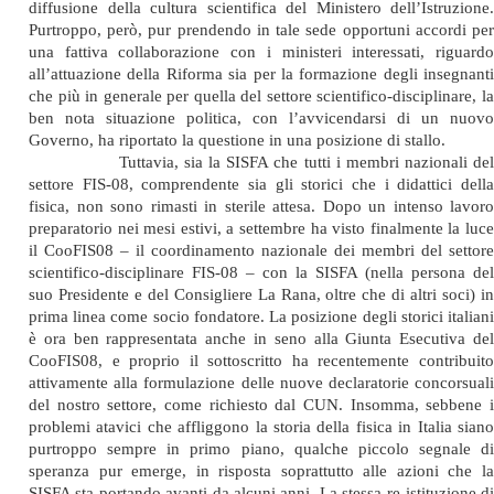
diffusione della cultura scientifica del Ministero dell’Istruzione.
Purtroppo, però, pur prendendo in tale sede opportuni accordi per
una fattiva collaborazione con i ministeri interessati, riguardo
all’attuazione della Riforma sia per la formazione degli insegnanti
che più in generale per quella del settore scientifico-disciplinare, la
ben nota situazione politica, con l’avvicendarsi di un nuovo
Governo, ha riportato la questione in una posizione di stallo.
Tuttavia, sia la SISFA che tutti i membri nazionali del
settore FIS-08, comprendente sia gli storici che i didattici della
fisica, non sono rimasti in sterile attesa. Dopo un intenso lavoro
preparatorio nei mesi estivi, a settembre ha visto finalmente la luce
il CooFIS08 – il coordinamento nazionale dei membri del settore
scientifico-disciplinare FIS-08 – con la SISFA (nella persona del
suo Presidente e del Consigliere La Rana, oltre che di altri soci) in
prima linea come socio fondatore. La posizione degli storici italiani
è ora ben rappresentata anche in seno alla Giunta Esecutiva del
CooFIS08, e proprio il sottoscritto ha recentemente contribuito
attivamente alla formulazione delle nuove declaratorie concorsuali
del nostro settore, come richiesto dal CUN. Insomma, sebbene i
problemi atavici che affliggono la storia della fisica in Italia siano
purtroppo sempre in primo piano, qualche piccolo segnale di
speranza pur emerge, in risposta soprattutto alle azioni che la
SISFA sta portando avanti da alcuni anni. La stessa re-istituzione di