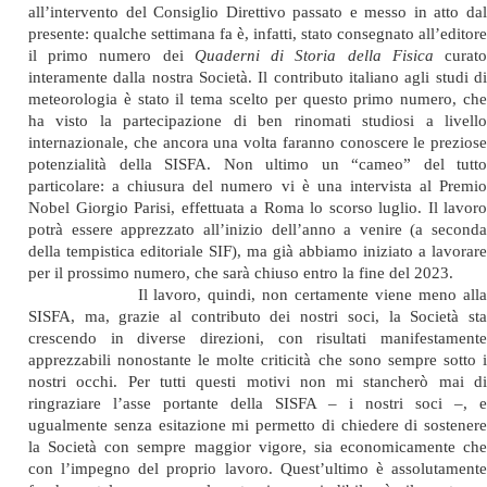
all’intervento del Consiglio Direttivo passato e messo in atto dal
presente: qualche settimana fa è, infatti, stato consegnato all’editore
il primo numero dei
Quaderni di Storia della Fisica
curat
interamente dalla nostra Società. Il contributo italiano agli studi di
meteorologia è stato il tema scelto per questo primo numero, che
ha visto la partecipazione di ben rinomati studiosi a livello
internazionale, che ancora una volta faranno conoscere le preziose
potenzialità della SISFA. Non ultimo un “cameo” del tutto
particolare: a chiusura del numero vi è una intervista al Premio
Nobel Giorgio Parisi, effettuata a Roma lo scorso luglio. Il lavoro
potrà essere apprezzato all’inizio dell’anno a venire (a seconda
della tempistica editoriale SIF), ma già abbiamo iniziato a lavorare
per il prossimo numero, che sarà chiuso entro la fine del 2023.
Il lavoro, quindi, non certamente viene meno alla
SISFA, ma, grazie al contributo dei nostri soci, la Società sta
crescendo in diverse direzioni, con risultati manifestamente
apprezzabili nonostante le molte criticità che sono sempre sotto i
nostri occhi. Per tutti questi motivi non mi stancherò mai di
ringraziare l’asse portante della SISFA – i nostri soci –, e
ugualmente senza esitazione mi permetto di chiedere di sostenere
la Società con sempre maggior vigore, sia economicamente che
con l’impegno del proprio lavoro. Quest’ultimo è assolutamente