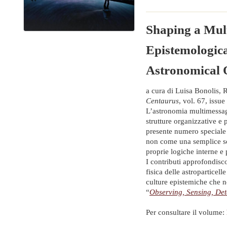
Shaping a Mult
Epistemologica
Astronomical 
a cura di Luisa Bonolis, 
Centaurus
, vol. 67, issu
L’astronomia multimessag
strutture organizzative e p
presente numero speciale
non come una semplice so
proprie logiche interne e 
I contributi approfondisco
fisica delle astroparticel
culture epistemiche che 
“
Observing, Sensing, Det
Per consultare il volume: