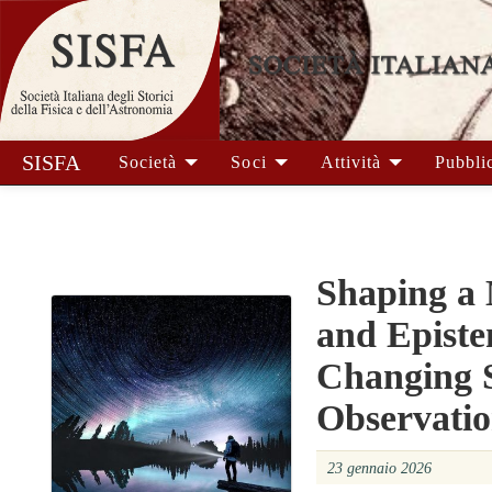
SISFA
Società
Soci
Attività
Pubbli
Shaping a 
and Episte
Changing S
Observati
23 gennaio 2026