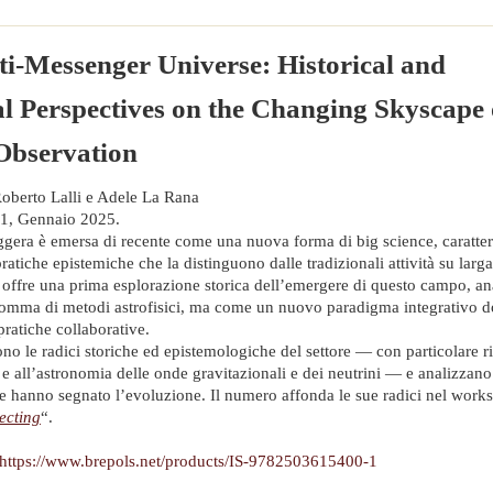
i-Messenger Universe: Historical and
l Perspectives on the Changing Skyscape 
Observation
Roberto Lalli e Adele La Rana
e 1, Gennaio 2025.
gera è emersa di recente come una nuova forma di big science, caratter
ratiche epistemiche che la distinguono dalle tradizionali attività su larga 
 offre una prima esplorazione storica dell’emergere di questo campo, a
mma di metodi astrofisici, ma come un nuovo paradigma integrativo do
pratiche collaborative.
no le radici storiche ed epistemologiche del settore — con particolare ri
le e all’astronomia delle onde gravitazionali e dei neutrini — e analizzano
ne hanno segnato l’evoluzione. Il numero affonda le sue radici nel wor
ecting
“.
https://www.brepols.net/products/IS-9782503615400-1