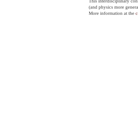
This interdisciplinary con
(and physics more general
More information at the
c