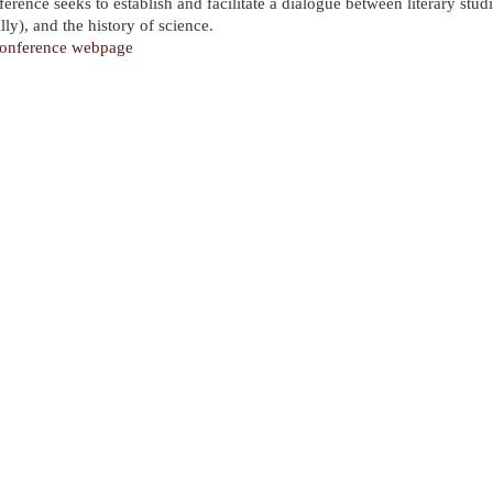
ference seeks to establish and facilitate a dialogue between literary stu
ly), and the history of science.
onference webpage