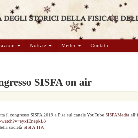
cazioni
Notizie
Media
Contatti
gresso SISFA on air
retta il congresso SISFA 2019 a Pisa sul canale YouTube
SISFAMedia
all’
m/watch?v=eyxIEnepkL8
ella società
SISFA.ITA