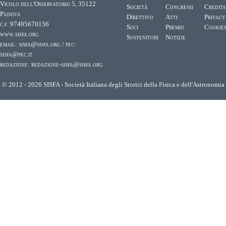
Vicolo dell'Osservatorio 5, 35122
Società
Congressi
Credits
Padova
Direttivo
Atti
Privacy
c.f. 97495670156
Soci
Premio
Cookie
www.sisfa.org
Sostenitori
Notizie
email:
sisfa@sisfa.org
/ pec:
sisfa@pec.it
redazione:
redazione-sisfa@sisfa.org
© 2012 - 2026 SISFA - Società Italiana degli Storici della Fisica e dell'Astronomia