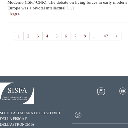
Moderno (ISPF-CNR). The debate on living forces in early modern
Europe was a pivotal intellectual […]
leggi ➢
1
2
3
4
5
6
7
8
...
47
>
SOCIETÀ ITALIANA DEGLI STORICI
DELLA FISICA E
DELL'ASTRONOMIA